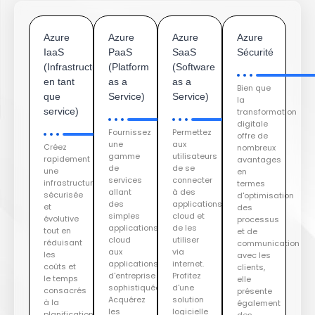
Azure
Azure
Azure
Azure
IaaS
PaaS
SaaS
Sécurité
(Infrastructure
(Platform
(Software
en tant
as a
as a
Bien que
que
Service)
Service)
la
service)
transformation
digitale
Fournissez
Permettez
offre de
une
aux
Créez
nombreux
gamme
utilisateurs
rapidement
avantages
de
de se
une
en
services
connecter
infrastructure
termes
allant
à des
sécurisée
d'optimisation
des
applications
et
des
simples
cloud et
évolutive
processus
applications
de les
tout en
et de
cloud
utiliser
réduisant
communication
aux
via
les
avec les
applications
internet.
coûts et
clients,
d'entreprise
Profitez
le temps
elle
sophistiquées.
d'une
consacrés
présente
Acquérez
solution
à la
également
les
logicielle
planification,
des