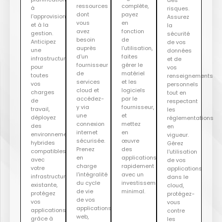
ressources
complète,
à
risques.
dont
payez
l'approvisionnement
Assurez
vous
en
et à la
la
avez
fonction
gestion.
sécurité
besoin
de
Anticipez
de vos
auprès
l'utilisation,
une
données
d'un
faites
infrastructure
et de
fournisseur
gérer le
pour
vos
de
matériel
toutes
renseignements
services
et les
vos
personnels
cloud et
logiciels
charges
tout en
accédez-
par le
de
respectant
y via
fournisseur,
travail,
les
une
et
déployez
réglementations
connexion
mettez
des
en
internet
en
environnements
vigueur.
sécurisée.
œuvre
hybrides
Gérez
Prenez
des
compatibles
l'utilisation
en
applications
avec
de vos
charge
rapidement
votre
applications
l'intégralité
avec un
infrastructure
dans le
du cycle
investissement
existante,
cloud,
de vie
minimal.
protégez
protégez-
de vos
vos
vous
applications
applications
contre
web,
grâce à
les